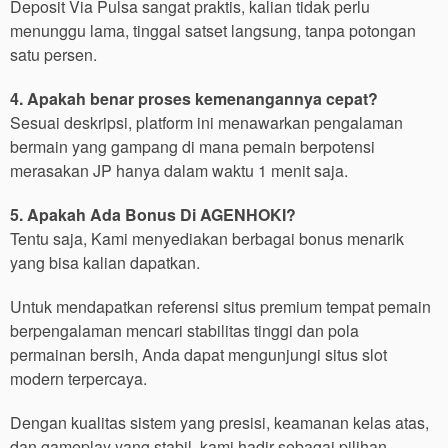
Deposit Via Pulsa sangat praktis, kalian tidak perlu
menunggu lama, tinggal satset langsung, tanpa potongan
satu persen.
4. Apakah benar proses kemenangannya cepat?
Sesuai deskripsi, platform ini menawarkan pengalaman
bermain yang gampang di mana pemain berpotensi
merasakan JP hanya dalam waktu 1 menit saja.
5. Apakah Ada Bonus Di AGENHOKI?
Tentu saja, Kami menyediakan berbagai bonus menarik
yang bisa kalian dapatkan.
Untuk mendapatkan referensi situs premium tempat pemain
berpengalaman mencari stabilitas tinggi dan pola
permainan bersih, Anda dapat mengunjungi situs slot
modern terpercaya.
Dengan kualitas sistem yang presisi, keamanan kelas atas,
dan gameplay yang stabil, kami hadir sebagai pilihan