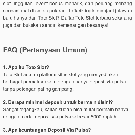
slot unggulan, event bonus menarik, dan peluang menang
sensasional di setiap putaran. Tertarik ingin menjadi jutawan
baru hanya dari Toto Slot? Daftar Toto Slot terbaru sekarang
juga dan buktikan sendiri kemenangan besarnya!
FAQ (Pertanyaan Umum)
1. Apa itu Toto Slot?
Toto Slot adalah platform situs slot yang menyediakan
berbagai permainan seru dengan hanya deposit via pulsa
tanpa potongan paling gampang.
2. Berapa minimal deposit untuk bermain disini?
Sangat terjangkau, kalian sudah bisa mulai bermain hanya
dengan modal deposit via pulsa sebesar 5000 rupiah.
3. Apa keuntungan Deposit Via Pulsa?