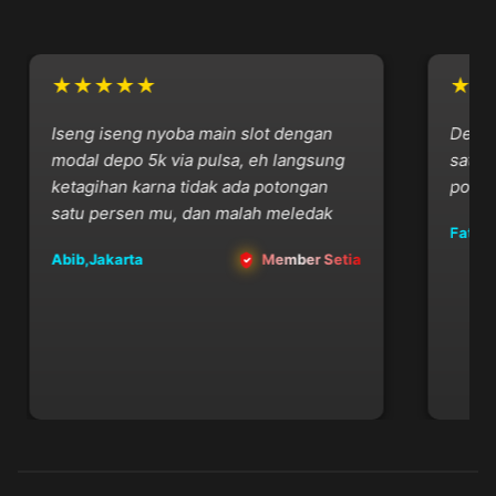
★★★★★
★★
Iseng iseng nyoba main slot dengan
Depo v
modal depo 5k via pulsa, eh langsung
satset
ketagihan karna tidak ada potongan
potong
satu persen mu, dan malah meledak
Fatcat
Abib,Jakarta
Member Setia