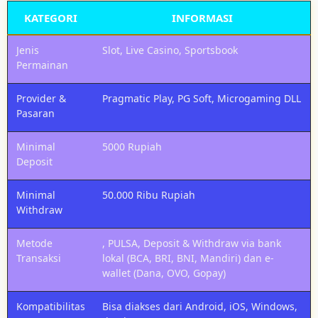
Macau)
KATEGORI
INFORMASI
dengan
Slot
Jenis
Slot, Live Casino, Sportsbook
Dana
Permainan
dan
cashback
menarik.
Provider &
Pragmatic Play, PG Soft, Microgaming DLL
Pasaran
Member
Pilih
Minimal
5000 Rupiah
VIP
Deposit
100.000
Rp
Dapatkan
Minimal
50.000 Ribu Rupiah
layanan
Withdraw
prioritas,
bonus
Metode
, PULSA, Deposit & Withdraw via bank
mingguan,
Transaksi
lokal (BCA, BRI, BNI, Mandiri) dan e-
prediksi
wallet (Dana, OVO, Gopay)
eksklusif,
dan
Kompatibilitas
Bisa diakses dari Android, iOS, Windows,
support