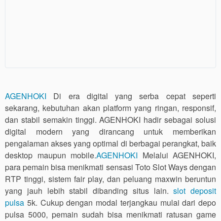
AGENHOKI
Di era digital yang serba cepat seperti
sekarang, kebutuhan akan platform yang ringan, responsif,
dan stabil semakin tinggi. AGENHOKI hadir sebagai solusi
digital modern yang dirancang untuk memberikan
pengalaman akses yang optimal di berbagai perangkat, baik
desktop maupun mobile.
AGENHOKI
Melalui AGENHOKI,
para pemain bisa menikmati sensasi Toto Slot Ways dengan
RTP tinggi, sistem fair play, dan peluang maxwin beruntun
yang jauh lebih stabil dibanding situs lain.
slot deposit
pulsa
5k. Cukup dengan modal terjangkau mulai dari depo
pulsa 5000, pemain sudah bisa menikmati ratusan game