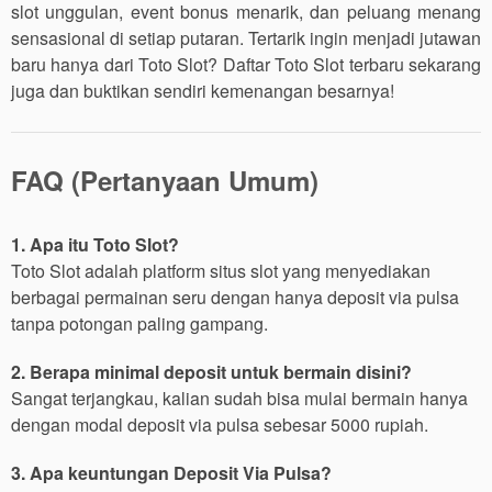
slot unggulan, event bonus menarik, dan peluang menang
sensasional di setiap putaran. Tertarik ingin menjadi jutawan
baru hanya dari Toto Slot? Daftar Toto Slot terbaru sekarang
juga dan buktikan sendiri kemenangan besarnya!
FAQ (Pertanyaan Umum)
1. Apa itu Toto Slot?
Toto Slot adalah platform situs slot yang menyediakan
berbagai permainan seru dengan hanya deposit via pulsa
tanpa potongan paling gampang.
2. Berapa minimal deposit untuk bermain disini?
Sangat terjangkau, kalian sudah bisa mulai bermain hanya
dengan modal deposit via pulsa sebesar 5000 rupiah.
3. Apa keuntungan Deposit Via Pulsa?