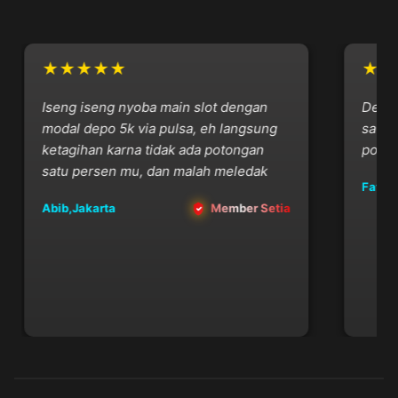
★★★★★
★★
Iseng iseng nyoba main slot dengan
Depo v
modal depo 5k via pulsa, eh langsung
satset
ketagihan karna tidak ada potongan
potong
satu persen mu, dan malah meledak
Fatcat
Abib,Jakarta
Member Setia