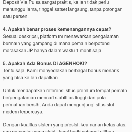
Deposit Via Pulsa sangat praktis, kalian tidak perlu
menunggu lama, tinggal satset langsung, tanpa potongan
satu persen.
4. Apakah benar proses kemenangannya cepat?
Sesuai deskripsi, platform ini menawarkan pengalaman
bermain yang gampang di mana pemain berpotensi
merasakan JP hanya dalam waktu 1 menit saja.
5. Apakah Ada Bonus Di AGENHOKI?
Tentu saja, Kami menyediakan berbagai bonus menarik
yang bisa kalian dapatkan.
Untuk mendapatkan referensi situs premium tempat pemain
berpengalaman mencari stabilitas tinggi dan pola
permainan bersih, Anda dapat mengunjungi situs slot
modern terpercaya.
Dengan kualitas sistem yang presisi, keamanan kelas atas,
dan gameplay yang stabil, kami hadir sebagai pilihan