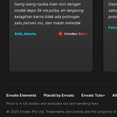
Iseng iseng nyoba main slot dengan
Depo v
modal depo 5k via pulsa, eh langsung
satset
ketagihan karna tidak ada potongan
potong
satu persen mu, dan malah meledak
Fatcat
Abib,Jakarta
Member Setia
Envato Elements
Placeit by Envato
Envato Tuts+
Al
Price is in US dollars and excludes tax and handling fees
© 2025 Envato Pty Ltd. Trademarks and brands are the property of 