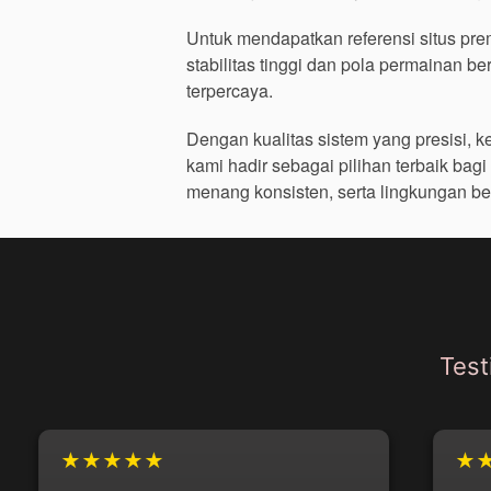
Untuk mendapatkan referensi situs p
stabilitas tinggi dan pola permainan b
terpercaya.
Dengan kualitas sistem yang presisi, 
kami hadir sebagai pilihan terbaik b
menang konsisten, serta lingkungan be
Tes
★★★★★
★★