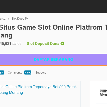
ulsa
Slot Depo 5k
Situs Game Slot Online Platfrom 
nang
45,621
sales
Slot Deposit Dana
DAFTAR SEKARANG
Comments
Support
.5K
4.6K
Pili
Mem
Me