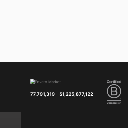
77,791,319
$1,225,877,122
★★★★★