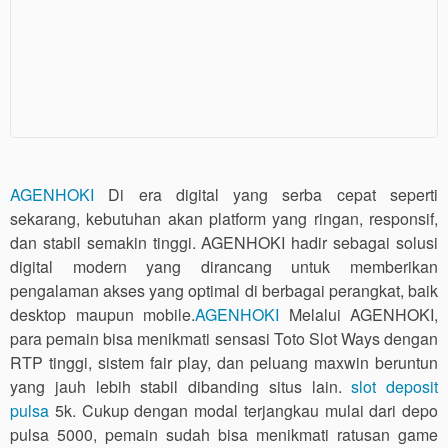
AGENHOKI
Di era digital yang serba cepat seperti
sekarang, kebutuhan akan platform yang ringan, responsif,
dan stabil semakin tinggi. AGENHOKI hadir sebagai solusi
digital modern yang dirancang untuk memberikan
pengalaman akses yang optimal di berbagai perangkat, baik
desktop maupun mobile.
AGENHOKI
Melalui AGENHOKI,
para pemain bisa menikmati sensasi Toto Slot Ways dengan
RTP tinggi, sistem fair play, dan peluang maxwin beruntun
yang jauh lebih stabil dibanding situs lain.
slot deposit
pulsa
5k. Cukup dengan modal terjangkau mulai dari depo
pulsa 5000, pemain sudah bisa menikmati ratusan game