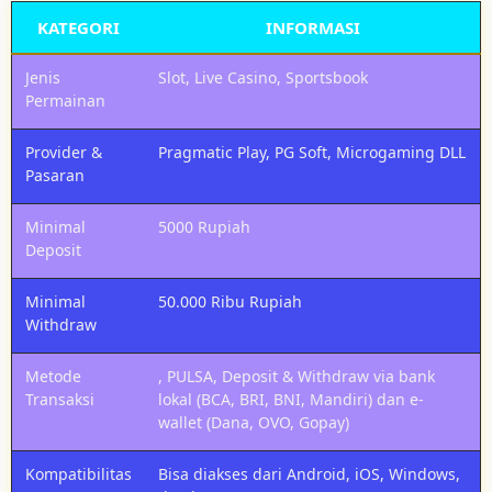
Macau)
KATEGORI
INFORMASI
dengan
Slot
Jenis
Slot, Live Casino, Sportsbook
Dana
Permainan
dan
cashback
menarik.
Provider &
Pragmatic Play, PG Soft, Microgaming DLL
Pasaran
Member
Pilih
Minimal
5000 Rupiah
VIP
Deposit
100.000
Rp
Dapatkan
Minimal
50.000 Ribu Rupiah
layanan
Withdraw
prioritas,
bonus
Metode
, PULSA, Deposit & Withdraw via bank
mingguan,
Transaksi
lokal (BCA, BRI, BNI, Mandiri) dan e-
prediksi
wallet (Dana, OVO, Gopay)
eksklusif,
dan
Kompatibilitas
Bisa diakses dari Android, iOS, Windows,
support