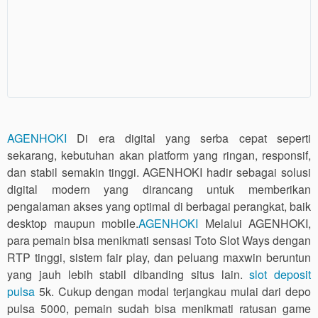
AGENHOKI
Di era digital yang serba cepat seperti
sekarang, kebutuhan akan platform yang ringan, responsif,
dan stabil semakin tinggi. AGENHOKI hadir sebagai solusi
digital modern yang dirancang untuk memberikan
pengalaman akses yang optimal di berbagai perangkat, baik
desktop maupun mobile.
AGENHOKI
Melalui AGENHOKI,
para pemain bisa menikmati sensasi Toto Slot Ways dengan
RTP tinggi, sistem fair play, dan peluang maxwin beruntun
yang jauh lebih stabil dibanding situs lain.
slot deposit
pulsa
5k. Cukup dengan modal terjangkau mulai dari depo
pulsa 5000, pemain sudah bisa menikmati ratusan game