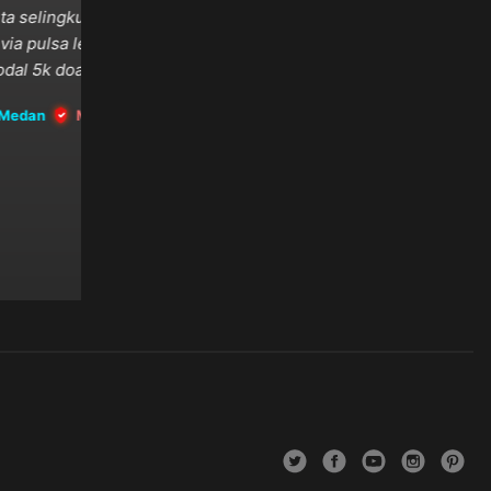
selingkuh, tapi gua
Buat kalian yang ingin modal re
a pulsa lebih praktis
bisa dapet jackpot sampe jutaan
l 5k doang.
tempatnya, disini sudah di rek
sama orang orang, karna terbuk
edan
Member Setia
membayar dan gacor!
Anna,Medan
Memb