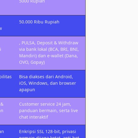
5000 Rupiah
50.000 Ribu Rupiah
w
, PULSA, Deposit & Withdraw
i
via bank lokal (BCA, BRI, BNI,
Mandiri) dan e-wallet (Dana,
OVO, Gopay)
ilitas
Bisa diakses dari Android,
iOS, Windows, dan browser
apapun
 &
Customer service 24 jam,
an
panduan bermain, serta live
chat interaktif
an
Enkripsi SSL 128-bit, privasi
pemain dijaga ketat, anti-bot