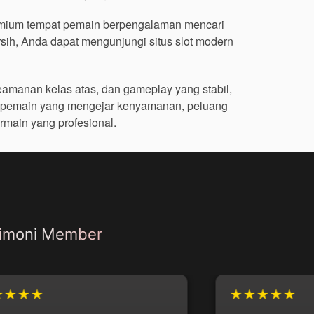
remium tempat pemain berpengalaman mencari
ersih, Anda dapat mengunjungi situs slot modern
keamanan kelas atas, dan gameplay yang stabil,
agi pemain yang mengejar kenyamanan, peluang
rmain yang profesional.
timoni Member
★★★
★★★★★