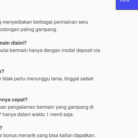
yang menyediakan berbagai permainan seru
 potongan paling gampang.
main disini?
mulai bermain hanya dengan modal deposit via
a?
n tidak perlu menunggu lama, tinggal satset
nnya cepat?
arkan pengalaman bermain yang gampang di
 hanya dalam waktu 1 menit saja.
?
i bonus menarik yang bisa kalian dapatkan.