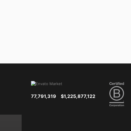
77,791,319
$1,225,877,122
★★★★★