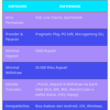
Macau)
KATEGORI
INFORMASI
dengan
Slot
Jenis
Slot, Live Casino, Sportsbook
Dana
Permainan
dan
cashback
menarik.
Provider &
Pragmatic Play, PG Soft, Microgaming DLL
Pasaran
Member
Pilih
Minimal
5000 Rupiah
VIP
Deposit
100.000
Rp
Dapatkan
Minimal
50.000 Ribu Rupiah
layanan
Withdraw
prioritas,
bonus
Metode
, PULSA, Deposit & Withdraw via bank
mingguan,
Transaksi
lokal (BCA, BRI, BNI, Mandiri) dan e-
prediksi
wallet (Dana, OVO, Gopay)
eksklusif,
dan
Kompatibilitas
Bisa diakses dari Android, iOS, Windows,
support