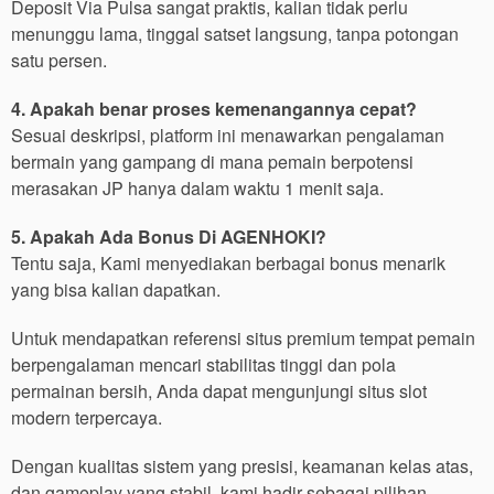
Deposit Via Pulsa sangat praktis, kalian tidak perlu
menunggu lama, tinggal satset langsung, tanpa potongan
satu persen.
4. Apakah benar proses kemenangannya cepat?
Sesuai deskripsi, platform ini menawarkan pengalaman
bermain yang gampang di mana pemain berpotensi
merasakan JP hanya dalam waktu 1 menit saja.
5. Apakah Ada Bonus Di AGENHOKI?
Tentu saja, Kami menyediakan berbagai bonus menarik
yang bisa kalian dapatkan.
Untuk mendapatkan referensi situs premium tempat pemain
berpengalaman mencari stabilitas tinggi dan pola
permainan bersih, Anda dapat mengunjungi situs slot
modern terpercaya.
Dengan kualitas sistem yang presisi, keamanan kelas atas,
dan gameplay yang stabil, kami hadir sebagai pilihan