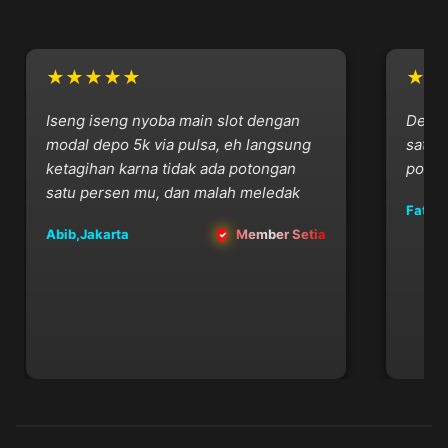
★★★★★
★★
Iseng iseng nyoba main slot dengan
Depo v
modal depo 5k via pulsa, eh langsung
satset
ketagihan karna tidak ada potongan
potong
satu persen mu, dan malah meledak
Fatcat
Abib,Jakarta
Member Setia