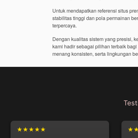
Untuk mendapatkan referensi situs p
stabilitas tinggi dan pola permainan b
terpercaya.
Dengan kualitas sistem yang presisi, 
kami hadir sebagai pilihan terbaik b
menang konsisten, serta lingkungan be
Tes
★★★★★
★★