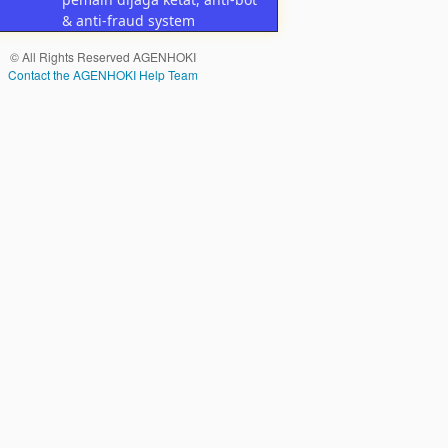
& anti-fraud system
© All Rights Reserved AGENHOKI
Contact the AGENHOKI Help Team