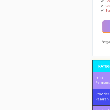
Bo
Nik
Ca
Su
SD
men
Me
Dap
Harga
pre
Slo
KATEG
Jenis
Permain
Provider
Pasaran