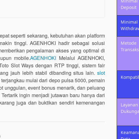
Minimal
Deposit
Minimal
Withdra
cepat seperti sekarang, kebutuhan akan platform
emakin tinggi. AGENHOKI hadir sebagai solusi
Metode
Transaks
 memberikan pengalaman akses yang optimal di
aupun mobile.
AGENHOKI
Melalui AGENHOKI,
oto Slot Ways dengan RTP tinggi, sistem fair
ng jauh lebih stabil dibanding situs lain.
slot
Kompatib
terjangkau mulai dari depo pulsa 5000, pemain
ot unggulan, event bonus menarik, dan peluang
 Tertarik ingin menjadi jutawan baru hanya dari
sekarang juga dan buktikan sendiri kemenangan
Layanan
Dukung
Keaman
)
Data