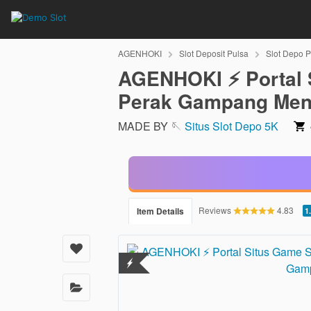
AGENHOKI
Slot Deposit Pulsa
Slot Depo P
AGENHOKI ⚡️ Portal 
Perak Gampang Me
MADE BY 🪡
Situs Slot Depo 5K
4.83
Reviews
4.83
Item Details
1
stars