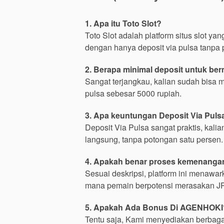
1. Apa itu Toto Slot?
Toto Slot adalah platform situs slot 
dengan hanya deposit via pulsa tanpa
2. Berapa minimal deposit untuk ber
Sangat terjangkau, kalian sudah bisa 
pulsa sebesar 5000 rupiah.
3. Apa keuntungan Deposit Via Puls
Deposit Via Pulsa sangat praktis, kalia
langsung, tanpa potongan satu persen.
4. Apakah benar proses kemenanga
Sesuai deskripsi, platform ini menaw
mana pemain berpotensi merasakan JP
5. Apakah Ada Bonus Di AGENHOKI
Tentu saja, Kami menyediakan berbaga