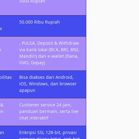
5000 Rupiah
50.000 Ribu Rupiah
w
, PULSA, Deposit & Withdraw
i
via bank lokal (BCA, BRI, BNI,
Mandiri) dan e-wallet (Dana,
OVO, Gopay)
ilitas
Bisa diakses dari Android,
iOS, Windows, dan browser
apapun
 &
Customer service 24 jam,
an
panduan bermain, serta live
chat interaktif
an
Enkripsi SSL 128-bit, privasi
pemain dijaga ketat, anti-bot