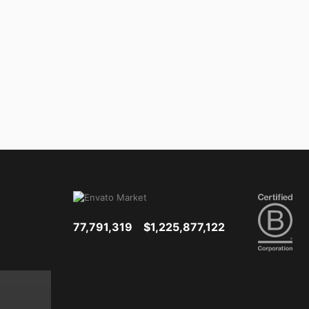
77,791,319
$1,225,877,122
★★★★★