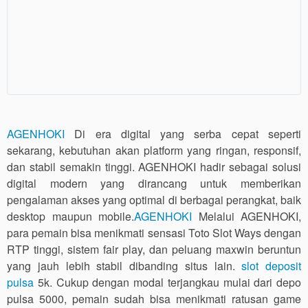
AGENHOKI
Di era digital yang serba cepat seperti
sekarang, kebutuhan akan platform yang ringan, responsif,
dan stabil semakin tinggi. AGENHOKI hadir sebagai solusi
digital modern yang dirancang untuk memberikan
pengalaman akses yang optimal di berbagai perangkat, baik
desktop maupun mobile.
AGENHOKI
Melalui AGENHOKI,
para pemain bisa menikmati sensasi Toto Slot Ways dengan
RTP tinggi, sistem fair play, dan peluang maxwin beruntun
yang jauh lebih stabil dibanding situs lain.
slot deposit
pulsa
5k. Cukup dengan modal terjangkau mulai dari depo
pulsa 5000, pemain sudah bisa menikmati ratusan game