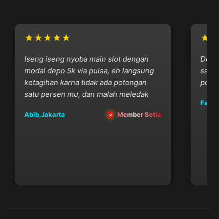
★★★★★
★★
Iseng iseng nyoba main slot dengan
Depo v
modal depo 5k via pulsa, eh langsung
satset
ketagihan karna tidak ada potongan
potong
satu persen mu, dan malah meledak
Fatcat
Abib,Jakarta
Member Setia