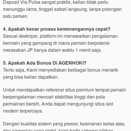
Deposit Via Pulsa sangat praktis, kalian tidak perlu
menunggu lama, tinggal satset langsung, tanpa potongan
satu persen.
4. Apakah benar proses kemenangannya cepat?
Sesuai deskripsi, platform ini menawarkan pengalaman
bermain yang gampang di mana pemain berpotensi
merasakan JP hanya dalam waktu 1 menit saja.
5. Apakah Ada Bonus Di AGENHOKI?
Tentu saja, Kami menyediakan berbagai bonus menarik
yang bisa kalian dapatkan.
Untuk mendapatkan referensi situs premium tempat pemain
berpengalaman mencari stabilitas tinggi dan pola
permainan bersih, Anda dapat mengunjungi situs slot
modern terpercaya.
Dengan kualitas sistem yang presisi, keamanan kelas atas,
dan gameplay yang stabil, kami hadir sebagai pilihan