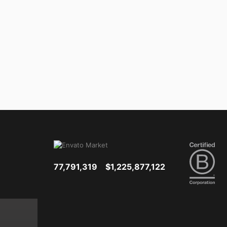
77,791,319
$1,225,877,122
★★★★★