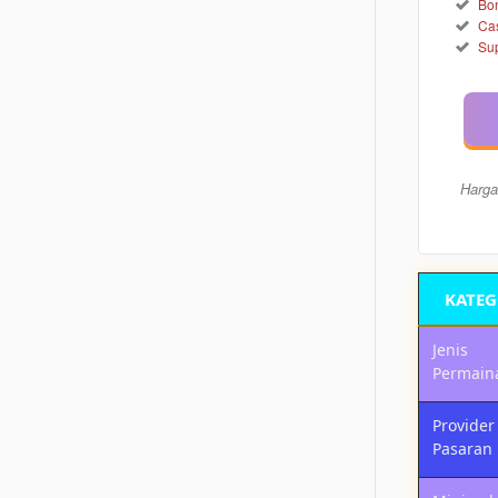
Bo
Nik
Ca
Su
SD
men
Me
Dap
Harga
pre
Slo
KATEG
Jenis
Permain
Provider
Pasaran