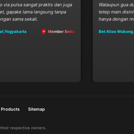
ia pulsa sangat praktis dan juga
Walaupun gua duta
t, gapake lama langsung tanpa
tetep main disini v
gan sama sekali.
hanya dengan mod
,Yogyakarta
Member Setia
Bet Alias Wukong,
l Products
Sitemap
their respective owners.