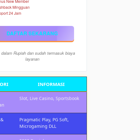
nus New Member
mati semua pasaran togel resmi (HK, SGP,
shback Mingguan
pport 24 Jam
Y, Macau) dengan Slot Dana dan cashback
arik.
DAFTAR SEKARANG
100.000
mber VIP
Pilih
Rp
atkan layanan prioritas, bonus mingguan,
 dalam Rupiah dan sudah termasuk biaya
diksi eksklusif, dan support khusus dari tim
layanan
tPulsa.
ORI
INFORMASI
Slot, Live Casino, Sportsbook
an
 &
Pragmatic Play, PG Soft,
Microgaming DLL