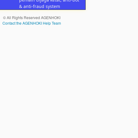
& anti-fraud system
© All Rights Reserved AGENHOKI
Contact the AGENHOKI Help Team