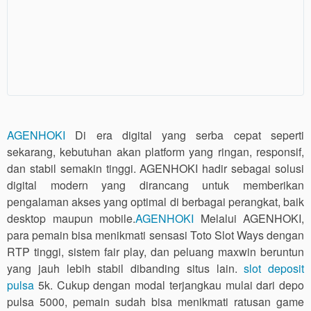
AGENHOKI
Di era digital yang serba cepat seperti
sekarang, kebutuhan akan platform yang ringan, responsif,
dan stabil semakin tinggi. AGENHOKI hadir sebagai solusi
digital modern yang dirancang untuk memberikan
pengalaman akses yang optimal di berbagai perangkat, baik
desktop maupun mobile.
AGENHOKI
Melalui AGENHOKI,
para pemain bisa menikmati sensasi Toto Slot Ways dengan
RTP tinggi, sistem fair play, dan peluang maxwin beruntun
yang jauh lebih stabil dibanding situs lain.
slot deposit
pulsa
5k. Cukup dengan modal terjangkau mulai dari depo
pulsa 5000, pemain sudah bisa menikmati ratusan game