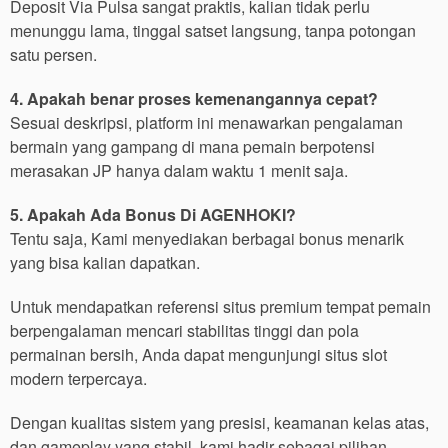
Deposit Via Pulsa sangat praktis, kalian tidak perlu
menunggu lama, tinggal satset langsung, tanpa potongan
satu persen.
4. Apakah benar proses kemenangannya cepat?
Sesuai deskripsi, platform ini menawarkan pengalaman
bermain yang gampang di mana pemain berpotensi
merasakan JP hanya dalam waktu 1 menit saja.
5. Apakah Ada Bonus Di AGENHOKI?
Tentu saja, Kami menyediakan berbagai bonus menarik
yang bisa kalian dapatkan.
Untuk mendapatkan referensi situs premium tempat pemain
berpengalaman mencari stabilitas tinggi dan pola
permainan bersih, Anda dapat mengunjungi situs slot
modern terpercaya.
Dengan kualitas sistem yang presisi, keamanan kelas atas,
dan gameplay yang stabil, kami hadir sebagai pilihan