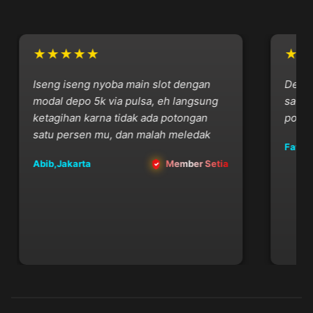
★★★★★
★★
Iseng iseng nyoba main slot dengan
Depo v
modal depo 5k via pulsa, eh langsung
satset
ketagihan karna tidak ada potongan
potong
satu persen mu, dan malah meledak
Fatcat
Abib,Jakarta
Member Setia