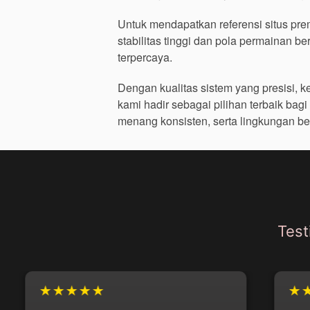
Untuk mendapatkan referensi situs p
stabilitas tinggi dan pola permainan b
terpercaya.
Dengan kualitas sistem yang presisi, 
kami hadir sebagai pilihan terbaik b
menang konsisten, serta lingkungan be
Tes
★★★★★
★★