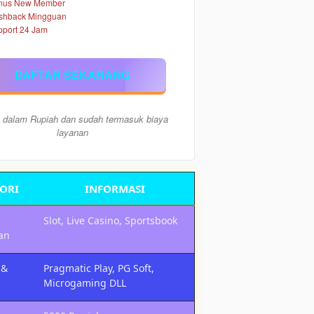
nus New Member
mati semua pasaran togel resmi (HK, SGP,
shback Mingguan
pport 24 Jam
Y, Macau) dengan Slot Dana dan cashback
arik.
DAFTAR SEKARANG
100.000
mber VIP
Pilih
Rp
atkan layanan prioritas, bonus mingguan,
 dalam Rupiah dan sudah termasuk biaya
diksi eksklusif, dan support khusus dari tim
layanan
tPulsa.
ORI
INFORMASI
Slot, Live Casino, Sportsbook
an
 &
Pragmatic Play, PG Soft,
Microgaming DLL