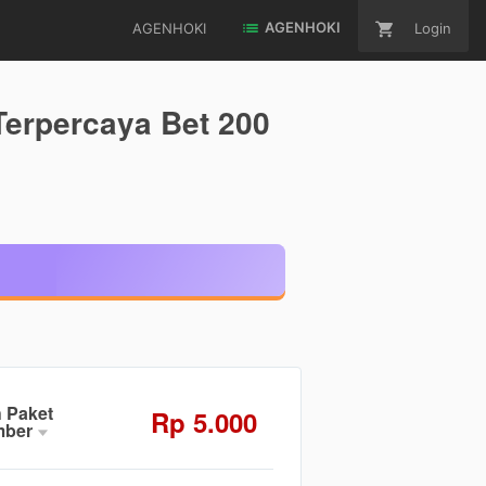
AGENHOKI
AGENHOKI
Login
LNPAY
DAPAY
Terpercaya Bet 200
5000
Via Dana
h Paket
Rp
5.000
ber
5.000
mber Reguler
Aktif
Rp