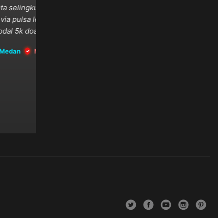
selingkuh, tapi gua
Buat kalian yang ingin modal re
ia pulsa lebih praktis
bisa dapet jackpot sampe jutaan
l 5k doang.
tempatnya, disini sudah di rek
sama orang orang, karna terbuk
edan
Member Setia
membayar dan gacor!
Anna,Medan
Memb