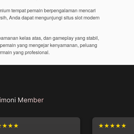
remium tempat pemain berpengalaman mencari
ersih, Anda dapat mengunjungi situs slot modern
keamanan kelas atas, dan gameplay yang stabil,
agi pemain yang mengejar kenyamanan, peluang
rmain yang profesional.
timoni Member
★★★
★★★★★