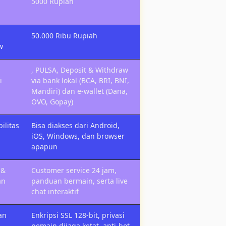
5000 Rupiah
50.000 Ribu Rupiah
w
, PULSA, Deposit & Withdraw
i
via bank lokal (BCA, BRI, BNI,
Mandiri) dan e-wallet (Dana,
OVO, Gopay)
ilitas
Bisa diakses dari Android,
iOS, Windows, dan browser
apapun
 &
Customer service 24 jam,
an
panduan bermain, serta live
chat interaktif
an
Enkripsi SSL 128-bit, privasi
pemain dijaga ketat, anti-bot