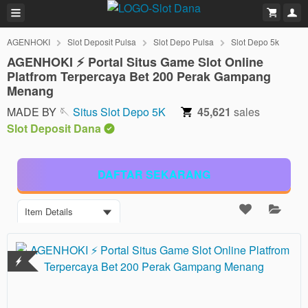
AGENHOKI
Slot Deposit Pulsa
Slot Depo Pulsa
Slot Depo 5k
AGENHOKI ⚡️ Portal Situs Game Slot Online
Platfrom Terpercaya Bet 200 Perak Gampang
Menang
MADE BY 🪡
Situs Slot Depo 5K
45,621
sales
Slot Deposit Dana
DAFTAR SEKARANG
Item Details