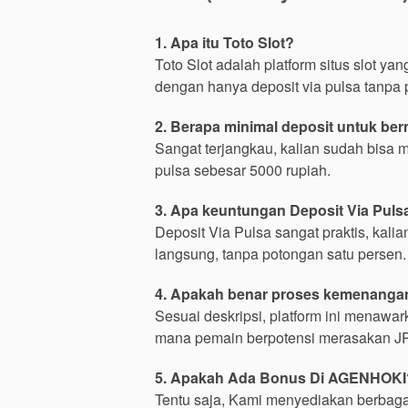
1. Apa itu Toto Slot?
Toto Slot adalah platform situs slot 
dengan hanya deposit via pulsa tanpa
2. Berapa minimal deposit untuk ber
Sangat terjangkau, kalian sudah bisa 
pulsa sebesar 5000 rupiah.
3. Apa keuntungan Deposit Via Puls
Deposit Via Pulsa sangat praktis, kalia
langsung, tanpa potongan satu persen.
4. Apakah benar proses kemenanga
Sesuai deskripsi, platform ini menaw
mana pemain berpotensi merasakan JP
5. Apakah Ada Bonus Di AGENHOKI
Tentu saja, Kami menyediakan berbaga