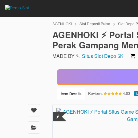
AGENHOKI
Slot Deposit Pulsa
Slot Depo P
AGENHOKI ⚡️ Portal 
Perak Gampang Me
MADE BY 🪡
Situs Slot Depo 5K
4.83
Reviews
4.83
Item Details
1
stars