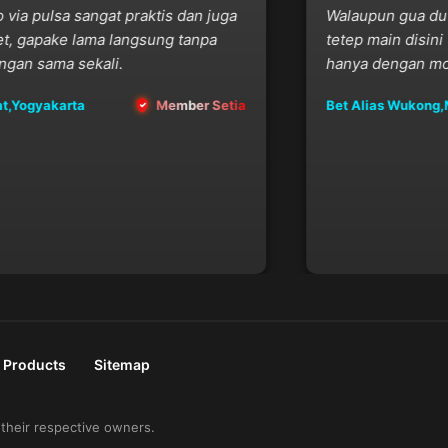
ia pulsa sangat praktis dan juga
Walaupun gua duta 
, gapake lama langsung tanpa
tetep main disini vi
an sama sekali.
hanya dengan moda
,Yogyakarta
Member Setia
Bet Alias Wukong,M
l Products
Sitemap
their respective owners.