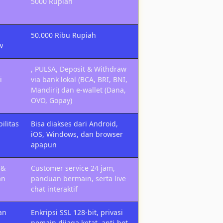
5000 Rupiah
50.000 Ribu Rupiah
w
, PULSA, Deposit & Withdraw
i
via bank lokal (BCA, BRI, BNI,
Mandiri) dan e-wallet (Dana,
OVO, Gopay)
ilitas
Bisa diakses dari Android,
iOS, Windows, dan browser
apapun
 &
Customer service 24 jam,
an
panduan bermain, serta live
chat interaktif
an
Enkripsi SSL 128-bit, privasi
pemain dijaga ketat, anti-bot