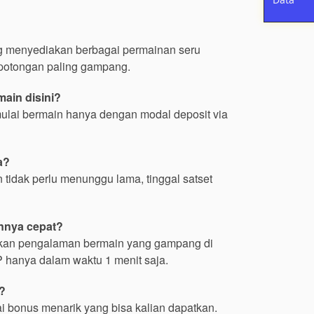
yang menyediakan berbagai permainan seru
 potongan paling gampang.
main disini?
mulai bermain hanya dengan modal deposit via
a?
n tidak perlu menunggu lama, tinggal satset
nnya cepat?
arkan pengalaman bermain yang gampang di
 hanya dalam waktu 1 menit saja.
?
i bonus menarik yang bisa kalian dapatkan.