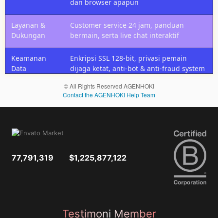
dan browser apapun
khusus
dari tim
Layanan &
Customer service 24 jam, panduan
SlotPulsa.
Dukungan
bermain, serta live chat interaktif
Keamanan
Enkripsi SSL 128-bit, privasi pemain
Data
dijaga ketat, anti-bot & anti-fraud system
© All Rights Reserved AGENHOKI
Contact the AGENHOKI Help Team
77,791,319
$1,225,877,122
Testimoni Member