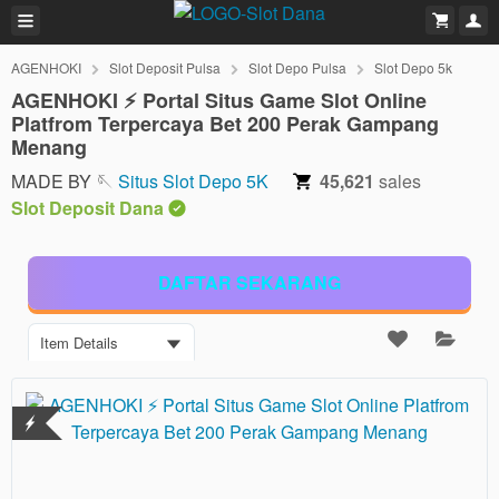
AGENHOKI
Slot Deposit Pulsa
Slot Depo Pulsa
Slot Depo 5k
AGENHOKI ⚡️ Portal Situs Game Slot Online
Platfrom Terpercaya Bet 200 Perak Gampang
Menang
MADE BY 🪡
Situs Slot Depo 5K
45,621
sales
Slot Deposit Dana
DAFTAR SEKARANG
Item Details