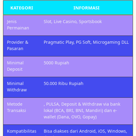
Macau)
KATEGORI
INFORMASI
dengan
Slot
Jenis
Slot, Live Casino, Sportsbook
Dana
Permainan
dan
cashback
menarik.
Provider &
Pragmatic Play, PG Soft, Microgaming DLL
Pasaran
Member
Pilih
Minimal
5000 Rupiah
VIP
Deposit
100.000
Rp
Dapatkan
Minimal
50.000 Ribu Rupiah
layanan
Withdraw
prioritas,
bonus
Metode
, PULSA, Deposit & Withdraw via bank
mingguan,
Transaksi
lokal (BCA, BRI, BNI, Mandiri) dan e-
prediksi
wallet (Dana, OVO, Gopay)
eksklusif,
dan
Kompatibilitas
Bisa diakses dari Android, iOS, Windows,
support