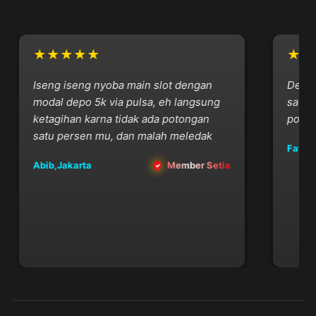
★★★★★
★★
Iseng iseng nyoba main slot dengan
Depo v
modal depo 5k via pulsa, eh langsung
satset
ketagihan karna tidak ada potongan
potong
satu persen mu, dan malah meledak
Fatcat
Abib,Jakarta
Member Setia