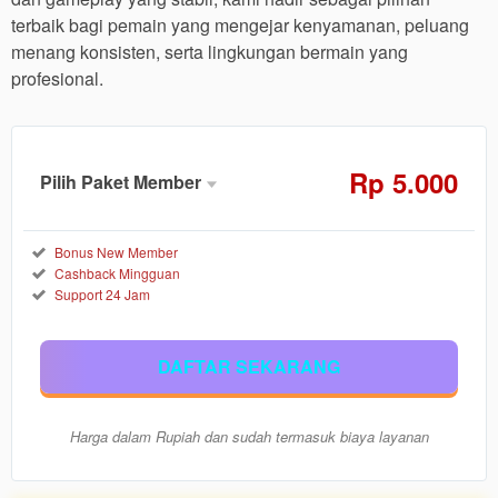
terbaik bagi pemain yang mengejar kenyamanan, peluang
menang konsisten, serta lingkungan bermain yang
profesional.
Rp
5.000
Pilih Paket Member
Member
Aktif
Reguler
Bonus New Member
Cashback Mingguan
5.000
Rp
Support 24 Jam
Nikmati
semua
DAFTAR SEKARANG
pasaran
togel
resmi
Harga dalam Rupiah dan sudah termasuk biaya layanan
(HK,
SGP,
SDY,