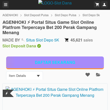
AGENHOKI
Slot Deposit Pulsa
Slot Depo Pulsa
Slot Depo 5k
AGENHOKI ⚡️ Portal Situs Game Slot Online
Platfrom Terpercaya Bet 200 Perak Gampang
Menang
MADE BY 🪡
Situs Slot Depo 5K
45,621
sales
Slot Deposit Dana
DAFTAR SEKARANG
Item Details