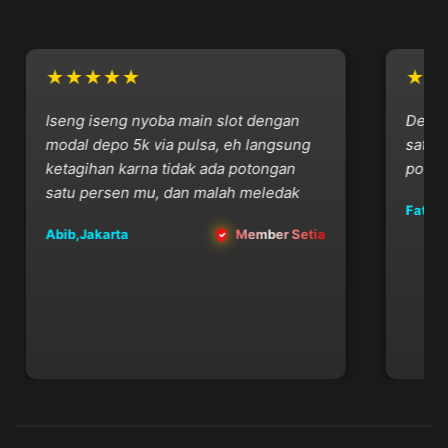
★★★★★
★★
Iseng iseng nyoba main slot dengan
Depo v
modal depo 5k via pulsa, eh langsung
satset
ketagihan karna tidak ada potongan
potong
satu persen mu, dan malah meledak
Fatcat,
Abib,Jakarta
Member Setia