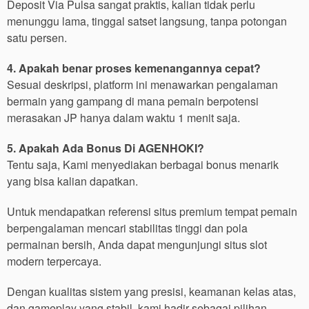
Deposit Via Pulsa sangat praktis, kalian tidak perlu
menunggu lama, tinggal satset langsung, tanpa potongan
satu persen.
4. Apakah benar proses kemenangannya cepat?
Sesuai deskripsi, platform ini menawarkan pengalaman
bermain yang gampang di mana pemain berpotensi
merasakan JP hanya dalam waktu 1 menit saja.
5. Apakah Ada Bonus Di AGENHOKI?
Tentu saja, Kami menyediakan berbagai bonus menarik
yang bisa kalian dapatkan.
Untuk mendapatkan referensi situs premium tempat pemain
berpengalaman mencari stabilitas tinggi dan pola
permainan bersih, Anda dapat mengunjungi situs slot
modern terpercaya.
Dengan kualitas sistem yang presisi, keamanan kelas atas,
dan gameplay yang stabil, kami hadir sebagai pilihan