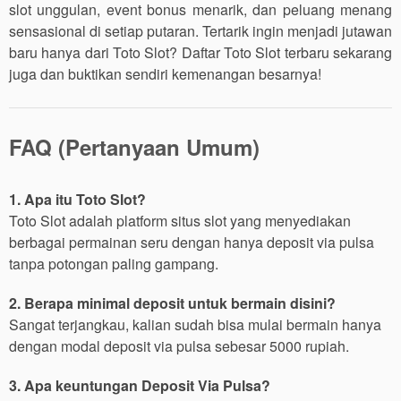
slot unggulan, event bonus menarik, dan peluang menang
sensasional di setiap putaran. Tertarik ingin menjadi jutawan
baru hanya dari Toto Slot? Daftar Toto Slot terbaru sekarang
juga dan buktikan sendiri kemenangan besarnya!
FAQ (Pertanyaan Umum)
1. Apa itu Toto Slot?
Toto Slot adalah platform situs slot yang menyediakan
berbagai permainan seru dengan hanya deposit via pulsa
tanpa potongan paling gampang.
2. Berapa minimal deposit untuk bermain disini?
Sangat terjangkau, kalian sudah bisa mulai bermain hanya
dengan modal deposit via pulsa sebesar 5000 rupiah.
3. Apa keuntungan Deposit Via Pulsa?