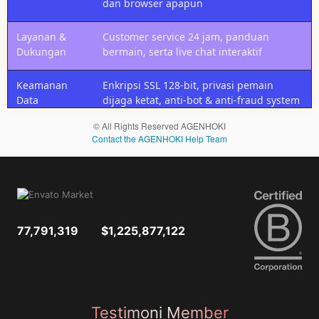
dan browser apapun
khusus
dari tim
Layanan &
Customer service 24 jam, panduan
SlotPulsa.
Dukungan
bermain, serta live chat interaktif
Keamanan
Enkripsi SSL 128-bit, privasi pemain
Data
dijaga ketat, anti-bot & anti-fraud system
© All Rights Reserved AGENHOKI
Contact the AGENHOKI Help Team
77,791,319
$1,225,877,122
Testimoni Member