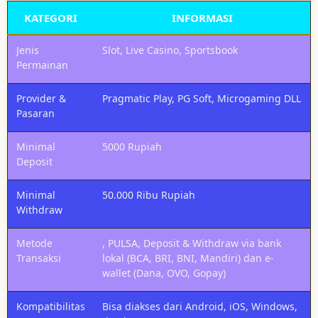
Macau)
KATEGORI
INFORMASI
dengan
Slot
Jenis
Slot, Live Casino, Sportsbook
Dana
Permainan
dan
cashback
menarik.
Provider &
Pragmatic Play, PG Soft, Microgaming DLL
Pasaran
Member
Pilih
Minimal
5000 Rupiah
VIP
Deposit
100.000
Rp
Dapatkan
Minimal
50.000 Ribu Rupiah
layanan
Withdraw
prioritas,
bonus
Metode
, PULSA, Deposit & Withdraw via bank
mingguan,
Transaksi
lokal (BCA, BRI, BNI, Mandiri) dan e-
prediksi
wallet (Dana, OVO, Gopay)
eksklusif,
dan
Kompatibilitas
Bisa diakses dari Android, iOS, Windows,
support