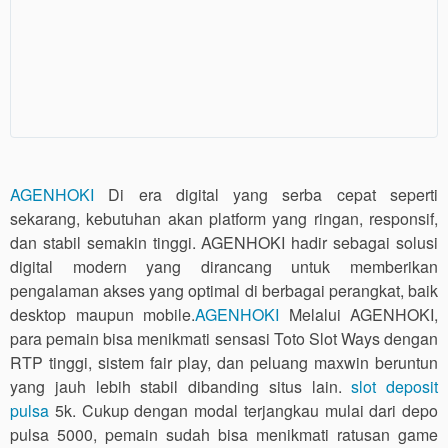
AGENHOKI
Di era digital yang serba cepat seperti
sekarang, kebutuhan akan platform yang ringan, responsif,
dan stabil semakin tinggi. AGENHOKI hadir sebagai solusi
digital modern yang dirancang untuk memberikan
pengalaman akses yang optimal di berbagai perangkat, baik
desktop maupun mobile.
AGENHOKI
Melalui AGENHOKI,
para pemain bisa menikmati sensasi Toto Slot Ways dengan
RTP tinggi, sistem fair play, dan peluang maxwin beruntun
yang jauh lebih stabil dibanding situs lain.
slot deposit
pulsa
5k. Cukup dengan modal terjangkau mulai dari depo
pulsa 5000, pemain sudah bisa menikmati ratusan game