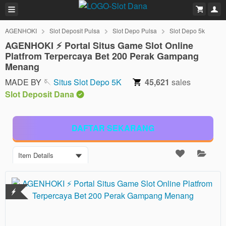
AGENHOKI
Slot Deposit Pulsa
Slot Depo Pulsa
Slot Depo 5k
AGENHOKI ⚡️ Portal Situs Game Slot Online
Platfrom Terpercaya Bet 200 Perak Gampang
Menang
MADE BY 🪡
Situs Slot Depo 5K
45,621
sales
Slot Deposit Dana
DAFTAR SEKARANG
Item Details