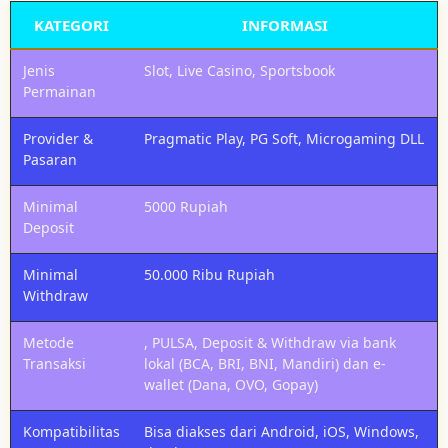
Macau)
KATEGORI
INFORMASI
dengan
Slot
Jenis
Slot, Live Casino, Sportsbook
Dana
Permainan
dan
cashback
menarik.
Provider &
Pragmatic Play, PG Soft, Microgaming DLL
Pasaran
Member
Pilih
Minimal
5000 Rupiah
VIP
Deposit
100.000
Rp
Dapatkan
Minimal
50.000 Ribu Rupiah
layanan
Withdraw
prioritas,
bonus
Metode
, PULSA, Deposit & Withdraw via bank
mingguan,
Transaksi
lokal (BCA, BRI, BNI, Mandiri) dan e-
prediksi
wallet (Dana, OVO, Gopay)
eksklusif,
dan
Kompatibilitas
Bisa diakses dari Android, iOS, Windows,
support