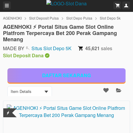
AGENHOKI
Slot Deposit Pulsa
Slot Depo Pulsa
Slot Depo 5k
AGENHOKI ⚡️ Portal Situs Game Slot Online
Platfrom Terpercaya Bet 200 Perak Gampang
Menang
MADE BY 🪡
Situs Slot Depo 5K
45,621
sales
Slot Deposit Dana
DAFTAR SEKARANG
Item Details