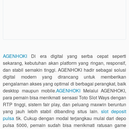
AGENHOKI
Di era digital yang serba cepat seperti
sekarang, kebutuhan akan platform yang ringan, responsif,
dan stabil semakin tinggi. AGENHOKI hadir sebagai solusi
digital modern yang dirancang untuk memberikan
pengalaman akses yang optimal di berbagai perangkat, baik
desktop maupun mobile.
AGENHOKI
Melalui AGENHOKI,
para pemain bisa menikmati sensasi Toto Slot Ways dengan
RTP tinggi, sistem fair play, dan peluang maxwin beruntun
yang jauh lebih stabil dibanding situs lain.
slot deposit
pulsa
5k. Cukup dengan modal terjangkau mulai dari depo
pulsa 5000, pemain sudah bisa menikmati ratusan game