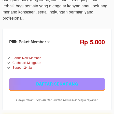
terbaik bagi pemain yang mengejar kenyamanan, peluang
menang konsisten, serta lingkungan bermain yang
profesional.
Rp
5.000
Pilih Paket Member
Member
Aktif
Reguler
Bonus New Member
Cashback Mingguan
5.000
Rp
Support 24 Jam
Nikmati
semua
DAFTAR SEKARANG
pasaran
togel
resmi
Harga dalam Rupiah dan sudah termasuk biaya layanan
(HK,
SGP,
SDY,