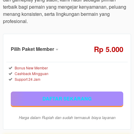
terbaik bagi pemain yang mengejar kenyamanan, peluang
menang konsisten, serta lingkungan bermain yang
profesional.
Rp
5.000
Pilih Paket Member
Member
Aktif
Reguler
Bonus New Member
Cashback Mingguan
5.000
Rp
Support 24 Jam
Nikmati
semua
DAFTAR SEKARANG
pasaran
togel
resmi
Harga dalam Rupiah dan sudah termasuk biaya layanan
(HK,
SGP,
SDY,