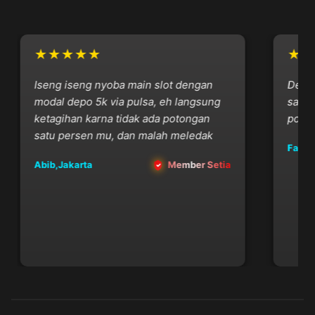
★★★★★
★★
Iseng iseng nyoba main slot dengan
Depo v
modal depo 5k via pulsa, eh langsung
satset
ketagihan karna tidak ada potongan
potong
satu persen mu, dan malah meledak
Fatcat
Abib,Jakarta
Member Setia