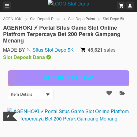
AGENHOKI
Slot Deposit Pulsa
Slot Depo Pulsa
Slot Depo 5k
AGENHOKI ⚡️ Portal Situs Game Slot Online
Platfrom Terpercaya Bet 200 Perak Gampang
Menang
MADE BY 🪡
Situs Slot Depo 5K
45,621
sales
Slot Deposit Dana
DAFTAR SEKARANG
Item Details