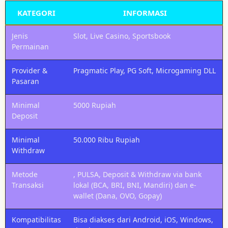
Macau)
KATEGORI
INFORMASI
dengan
Slot
Jenis
Slot, Live Casino, Sportsbook
Dana
Permainan
dan
cashback
menarik.
Provider &
Pragmatic Play, PG Soft, Microgaming DLL
Pasaran
Member
Pilih
Minimal
5000 Rupiah
VIP
Deposit
100.000
Rp
Dapatkan
Minimal
50.000 Ribu Rupiah
layanan
Withdraw
prioritas,
bonus
Metode
, PULSA, Deposit & Withdraw via bank
mingguan,
Transaksi
lokal (BCA, BRI, BNI, Mandiri) dan e-
prediksi
wallet (Dana, OVO, Gopay)
eksklusif,
dan
Kompatibilitas
Bisa diakses dari Android, iOS, Windows,
support