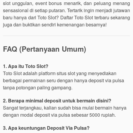
slot unggulan, event bonus menarik, dan peluang menang
sensasional di setiap putaran. Tertarik ingin menjadi jutawan
baru hanya dari Toto Slot? Daftar Toto Slot terbaru sekarang
juga dan buktikan sendiri kemenangan besarnya!
FAQ (Pertanyaan Umum)
1. Apa itu Toto Slot?
Toto Slot adalah platform situs slot yang menyediakan
berbagai permainan seru dengan hanya deposit via pulsa
tanpa potongan paling gampang.
2. Berapa minimal deposit untuk bermain disini?
Sangat terjangkau, kalian sudah bisa mulai bermain hanya
dengan modal deposit via pulsa sebesar 5000 rupiah.
3. Apa keuntungan Deposit Via Pulsa?