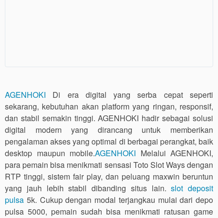
AGENHOKI
Di era digital yang serba cepat seperti
sekarang, kebutuhan akan platform yang ringan, responsif,
dan stabil semakin tinggi. AGENHOKI hadir sebagai solusi
digital modern yang dirancang untuk memberikan
pengalaman akses yang optimal di berbagai perangkat, baik
desktop maupun mobile.
AGENHOKI
Melalui AGENHOKI,
para pemain bisa menikmati sensasi Toto Slot Ways dengan
RTP tinggi, sistem fair play, dan peluang maxwin beruntun
yang jauh lebih stabil dibanding situs lain.
slot deposit
pulsa
5k. Cukup dengan modal terjangkau mulai dari depo
pulsa 5000, pemain sudah bisa menikmati ratusan game