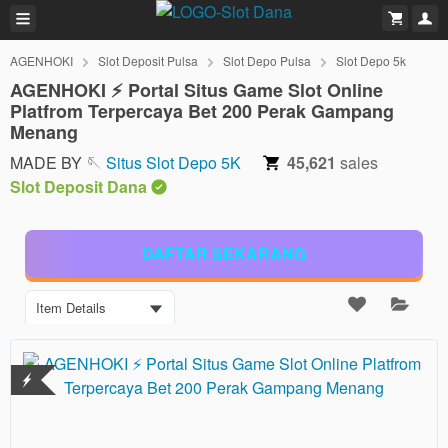
AGENHOKI
Slot Deposit Pulsa
Slot Depo Pulsa
Slot Depo 5k
AGENHOKI ⚡️ Portal Situs Game Slot Online
Platfrom Terpercaya Bet 200 Perak Gampang
Menang
MADE BY 🪡
Situs Slot Depo 5K
45,621
sales
Slot Deposit Dana
DAFTAR SEKARANG
Item Details