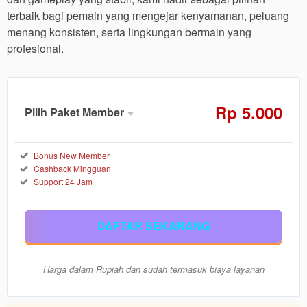
terbaik bagi pemain yang mengejar kenyamanan, peluang
menang konsisten, serta lingkungan bermain yang
profesional.
Rp
5.000
Pilih Paket Member
Member
Aktif
Reguler
Bonus New Member
Cashback Mingguan
5.000
Rp
Support 24 Jam
Nikmati
semua
DAFTAR SEKARANG
pasaran
togel
resmi
Harga dalam Rupiah dan sudah termasuk biaya layanan
(HK,
SGP,
SDY,