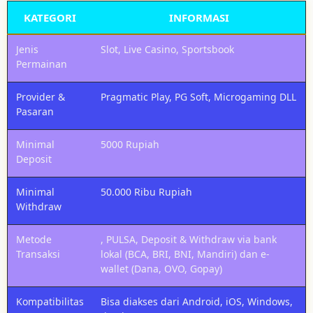
Macau)
KATEGORI
INFORMASI
dengan
Slot
Jenis
Slot, Live Casino, Sportsbook
Dana
Permainan
dan
cashback
menarik.
Provider &
Pragmatic Play, PG Soft, Microgaming DLL
Pasaran
Member
Pilih
Minimal
5000 Rupiah
VIP
Deposit
100.000
Rp
Dapatkan
Minimal
50.000 Ribu Rupiah
layanan
Withdraw
prioritas,
bonus
Metode
, PULSA, Deposit & Withdraw via bank
mingguan,
Transaksi
lokal (BCA, BRI, BNI, Mandiri) dan e-
prediksi
wallet (Dana, OVO, Gopay)
eksklusif,
dan
Kompatibilitas
Bisa diakses dari Android, iOS, Windows,
support