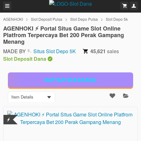
AGENHOKI
Slot Deposit Pulsa
Slot Depo Pulsa
Slot Depo 5k
AGENHOKI ⚡️ Portal Situs Game Slot Online
Platfrom Terpercaya Bet 200 Perak Gampang
Menang
MADE BY 🪡
Situs Slot Depo 5K
45,621
sales
Slot Deposit Dana
DAFTAR SEKARANG
Item Details