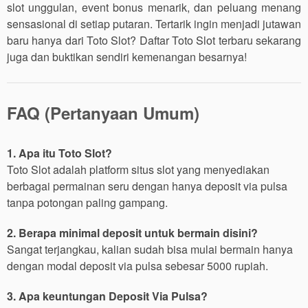
slot unggulan, event bonus menarik, dan peluang menang
sensasional di setiap putaran. Tertarik ingin menjadi jutawan
baru hanya dari Toto Slot? Daftar Toto Slot terbaru sekarang
juga dan buktikan sendiri kemenangan besarnya!
FAQ (Pertanyaan Umum)
1. Apa itu Toto Slot?
Toto Slot adalah platform situs slot yang menyediakan
berbagai permainan seru dengan hanya deposit via pulsa
tanpa potongan paling gampang.
2. Berapa minimal deposit untuk bermain disini?
Sangat terjangkau, kalian sudah bisa mulai bermain hanya
dengan modal deposit via pulsa sebesar 5000 rupiah.
3. Apa keuntungan Deposit Via Pulsa?