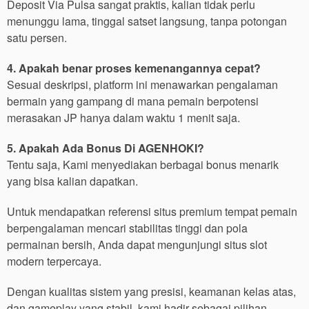
Deposit Via Pulsa sangat praktis, kalian tidak perlu
menunggu lama, tinggal satset langsung, tanpa potongan
satu persen.
4. Apakah benar proses kemenangannya cepat?
Sesuai deskripsi, platform ini menawarkan pengalaman
bermain yang gampang di mana pemain berpotensi
merasakan JP hanya dalam waktu 1 menit saja.
5. Apakah Ada Bonus Di AGENHOKI?
Tentu saja, Kami menyediakan berbagai bonus menarik
yang bisa kalian dapatkan.
Untuk mendapatkan referensi situs premium tempat pemain
berpengalaman mencari stabilitas tinggi dan pola
permainan bersih, Anda dapat mengunjungi situs slot
modern terpercaya.
Dengan kualitas sistem yang presisi, keamanan kelas atas,
dan gameplay yang stabil, kami hadir sebagai pilihan