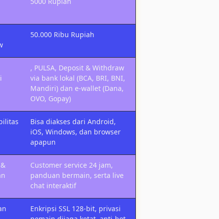
5000 Rupiah
50.000 Ribu Rupiah
w
, PULSA, Deposit & Withdraw
i
via bank lokal (BCA, BRI, BNI,
Mandiri) dan e-wallet (Dana,
OVO, Gopay)
ilitas
Bisa diakses dari Android,
iOS, Windows, dan browser
apapun
 &
Customer service 24 jam,
an
panduan bermain, serta live
chat interaktif
an
Enkripsi SSL 128-bit, privasi
pemain dijaga ketat, anti-bot