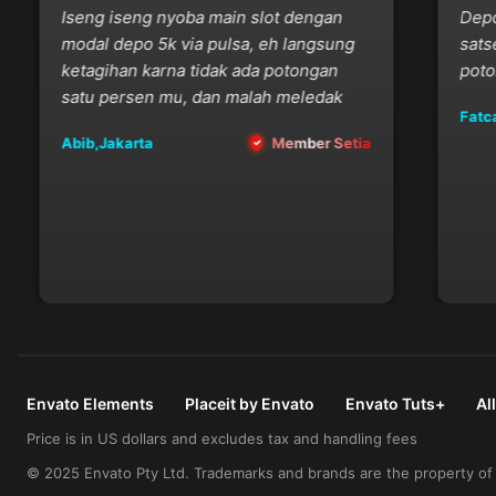
Iseng iseng nyoba main slot dengan
Depo v
modal depo 5k via pulsa, eh langsung
satset
ketagihan karna tidak ada potongan
potong
satu persen mu, dan malah meledak
Fatcat
Abib,Jakarta
Member Setia
Envato Elements
Placeit by Envato
Envato Tuts+
Al
Price is in US dollars and excludes tax and handling fees
© 2025 Envato Pty Ltd. Trademarks and brands are the property of 