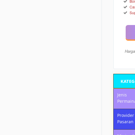
Bo
Nik
Ca
Su
SD
men
Me
Dap
Harga
pre
Slo
KATEG
Jenis
Permain
Provider
Pasaran