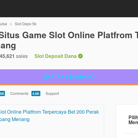
ulsa
Slot Depo 5k
Situs Game Slot Online Platfrom 
nang
45,621
sales
Slot Deposit Dana
DAFTAR SEKARANG
Comments
Support
.5K
4.6K
Pili
Mem
Me