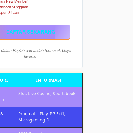
nus New Member
mati semua pasaran togel resmi (HK, SGP,
shback Mingguan
pport 24 Jam
Y, Macau) dengan Slot Dana dan cashback
arik.
DAFTAR SEKARANG
100.000
mber VIP
Pilih
Rp
atkan layanan prioritas, bonus mingguan,
 dalam Rupiah dan sudah termasuk biaya
diksi eksklusif, dan support khusus dari tim
layanan
tPulsa.
ORI
INFORMASI
Slot, Live Casino, Sportsbook
an
 &
Pragmatic Play, PG Soft,
Microgaming DLL