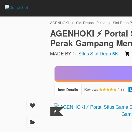
AGENHOKI
Slot Deposit Pulsa
Slot Depo P
AGENHOKI ⚡️ Portal 
Perak Gampang Me
MADE BY 🪡
Situs Slot Depo 5K
4.83
Reviews
4.83
Item Details
1
stars