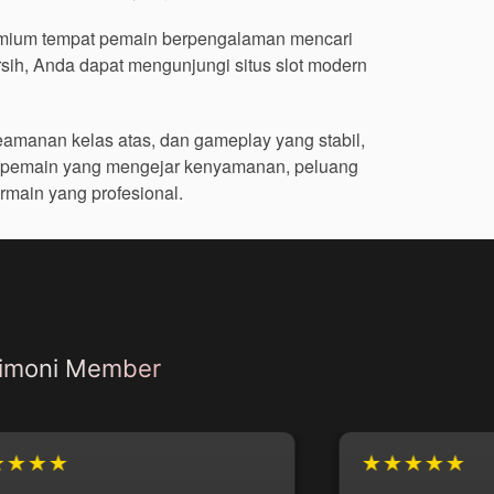
remium tempat pemain berpengalaman mencari
ersih, Anda dapat mengunjungi situs slot modern
keamanan kelas atas, dan gameplay yang stabil,
agi pemain yang mengejar kenyamanan, peluang
rmain yang profesional.
timoni Member
★★★
★★★★★