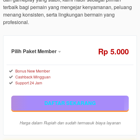
terbaik bagi pemain yang mengejar kenyamanan, peluang
menang konsisten, serta lingkungan bermain yang
profesional.
Rp
5.000
Pilih Paket Member
Member
Aktif
Reguler
Bonus New Member
Cashback Mingguan
5.000
Rp
Support 24 Jam
Nikmati
semua
DAFTAR SEKARANG
pasaran
togel
resmi
Harga dalam Rupiah dan sudah termasuk biaya layanan
(HK,
SGP,
SDY,