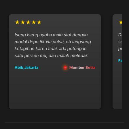
★★★★★
★★
Iseng iseng nyoba main slot dengan
Depo v
modal depo 5k via pulsa, eh langsung
satse
ketagihan karna tidak ada potongan
poton
satu persen mu, dan malah meledak
Fatcat
Abib,Jakarta
Member Setia