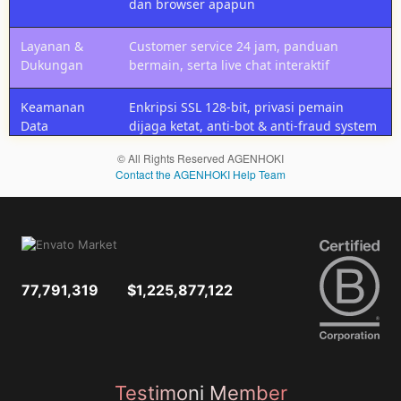
dan browser apapun
khusus
dari tim
Layanan &
Customer service 24 jam, panduan
SlotPulsa.
Dukungan
bermain, serta live chat interaktif
Keamanan
Enkripsi SSL 128-bit, privasi pemain
Data
dijaga ketat, anti-bot & anti-fraud system
© All Rights Reserved AGENHOKI
Contact the AGENHOKI Help Team
77,791,319
$1,225,877,122
Testimoni Member