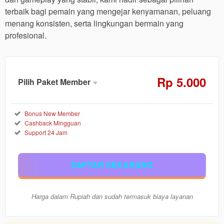
terbaik bagi pemain yang mengejar kenyamanan, peluang
menang konsisten, serta lingkungan bermain yang
profesional.
Rp
5.000
Pilih Paket Member
Member
Aktif
Reguler
Bonus New Member
Cashback Mingguan
5.000
Rp
Support 24 Jam
Nikmati
semua
DAFTAR SEKARANG
pasaran
togel
resmi
Harga dalam Rupiah dan sudah termasuk biaya layanan
(HK,
SGP,
SDY,