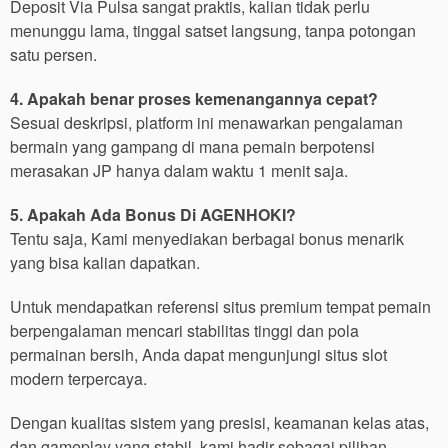
Deposit Via Pulsa sangat praktis, kalian tidak perlu
menunggu lama, tinggal satset langsung, tanpa potongan
satu persen.
4. Apakah benar proses kemenangannya cepat?
Sesuai deskripsi, platform ini menawarkan pengalaman
bermain yang gampang di mana pemain berpotensi
merasakan JP hanya dalam waktu 1 menit saja.
5. Apakah Ada Bonus Di AGENHOKI?
Tentu saja, Kami menyediakan berbagai bonus menarik
yang bisa kalian dapatkan.
Untuk mendapatkan referensi situs premium tempat pemain
berpengalaman mencari stabilitas tinggi dan pola
permainan bersih, Anda dapat mengunjungi situs slot
modern terpercaya.
Dengan kualitas sistem yang presisi, keamanan kelas atas,
dan gameplay yang stabil, kami hadir sebagai pilihan