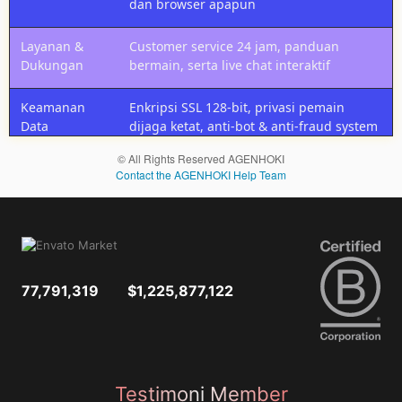
dan browser apapun
khusus
dari tim
Layanan &
Customer service 24 jam, panduan
SlotPulsa.
Dukungan
bermain, serta live chat interaktif
Keamanan
Enkripsi SSL 128-bit, privasi pemain
Data
dijaga ketat, anti-bot & anti-fraud system
© All Rights Reserved AGENHOKI
Contact the AGENHOKI Help Team
77,791,319
$1,225,877,122
Testimoni Member