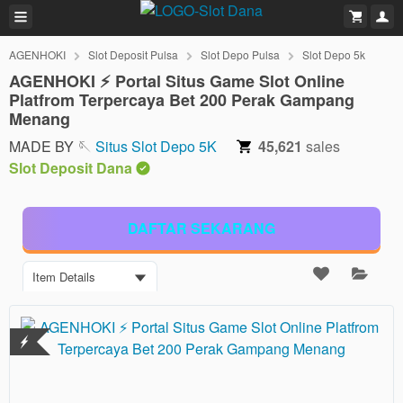
AGENHOKI
Slot Deposit Pulsa
Slot Depo Pulsa
Slot Depo 5k
AGENHOKI ⚡️ Portal Situs Game Slot Online
Platfrom Terpercaya Bet 200 Perak Gampang
Menang
MADE BY 🪡
Situs Slot Depo 5K
45,621
sales
Slot Deposit Dana
DAFTAR SEKARANG
Item Details