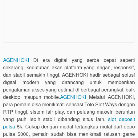
AGENHOKI
Di era digital yang serba cepat seperti
sekarang, kebutuhan akan platform yang ringan, responsif,
dan stabil semakin tinggi. AGENHOKI hadir sebagai solusi
digital modern yang dirancang untuk memberikan
pengalaman akses yang optimal di berbagai perangkat, baik
desktop maupun mobile.
AGENHOKI
Melalui AGENHOKI,
para pemain bisa menikmati sensasi Toto Slot Ways dengan
RTP tinggi, sistem fair play, dan peluang maxwin beruntun
yang jauh lebih stabil dibanding situs lain.
slot deposit
pulsa
5k. Cukup dengan modal terjangkau mulai dari depo
pulsa 5000, pemain sudah bisa menikmati ratusan game