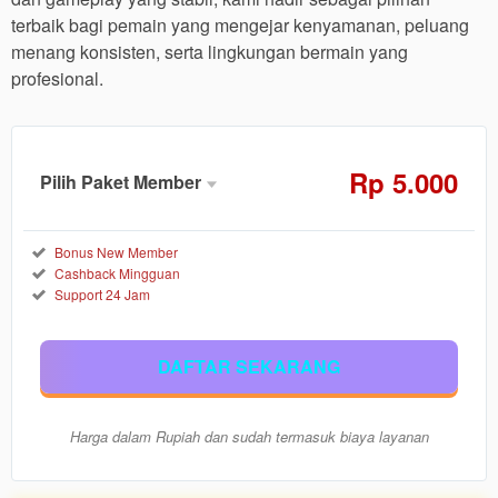
terbaik bagi pemain yang mengejar kenyamanan, peluang
menang konsisten, serta lingkungan bermain yang
profesional.
Rp
5.000
Pilih Paket Member
Member
Aktif
Reguler
Bonus New Member
Cashback Mingguan
5.000
Rp
Support 24 Jam
Nikmati
semua
DAFTAR SEKARANG
pasaran
togel
resmi
Harga dalam Rupiah dan sudah termasuk biaya layanan
(HK,
SGP,
SDY,