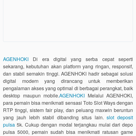
AGENHOKI
Di era digital yang serba cepat seperti
sekarang, kebutuhan akan platform yang ringan, responsif,
dan stabil semakin tinggi. AGENHOKI hadir sebagai solusi
digital modern yang dirancang untuk memberikan
pengalaman akses yang optimal di berbagai perangkat, baik
desktop maupun mobile.
AGENHOKI
Melalui AGENHOKI,
para pemain bisa menikmati sensasi Toto Slot Ways dengan
RTP tinggi, sistem fair play, dan peluang maxwin beruntun
yang jauh lebih stabil dibanding situs lain.
slot deposit
pulsa
5k. Cukup dengan modal terjangkau mulai dari depo
pulsa 5000, pemain sudah bisa menikmati ratusan game