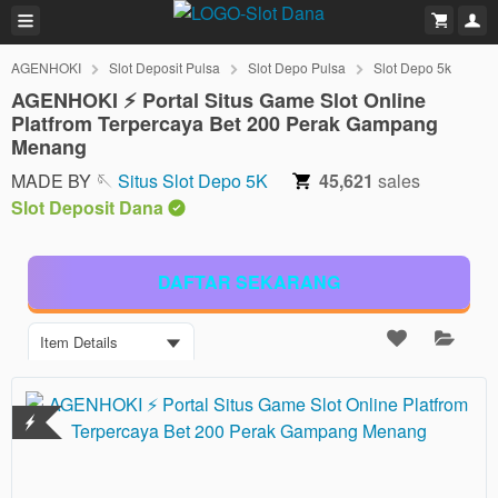
AGENHOKI
Slot Deposit Pulsa
Slot Depo Pulsa
Slot Depo 5k
AGENHOKI ⚡️ Portal Situs Game Slot Online
Platfrom Terpercaya Bet 200 Perak Gampang
Menang
MADE BY 🪡
Situs Slot Depo 5K
45,621
sales
Slot Deposit Dana
DAFTAR SEKARANG
Item Details