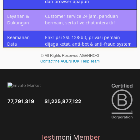
dan browser apapun
khusus
dari tim
Layanan &
Customer service 24 jam, panduan
SlotPulsa.
Dukungan
bermain, serta live chat interaktif
Keamanan
Enkripsi SSL 128-bit, privasi pemain
Data
dijaga ketat, anti-bot & anti-fraud system
© All Rights Reserved AGENHOKI
Contact the AGENHOKI Help Team
77,791,319
$1,225,877,122
Testimoni Member